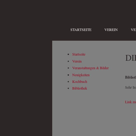
Direkt zum Inhalt
STARTSEITE
VEREIN
VE
DI
Startseite
Verein
Veranstaltungen & Bilder
Neuigkeiten
Biblio
Kochbuch
Sehr In
Bibliothek
Link zu