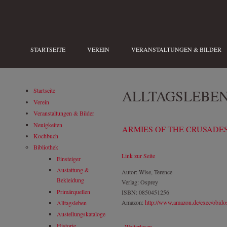
Direkt zum Inhalt
STARTSEITE
VEREIN
VERANSTALTUNGEN & BILDER
ALLTAGSLEBE
Startseite
Verein
Veranstaltungen & Bilder
Neuigkeiten
ARMIES OF THE CRUSADE
Kochbuch
Bibliothek
Link zur Seite
Einsteiger
Austattung &
Autor: Wise, Terence
Bekleidung
Verlag: Osprey
Primärquellen
ISBN: 0850451256
Amazon:
http://www.amazon.de/exec/obid
Alltagsleben
Austellungskataloge
Historie
Weiterlesen
über Armies of the Crusades