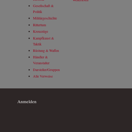
Gesellschaft &
Politik
Militärgeschichte
Rittertum
Kreuzzüge
Kampfkunst &
Taktik
Rüstung & Waffen
Händler &
Veranstalter
Darsteller/Gruppen
Alle Verweise
Anmelden